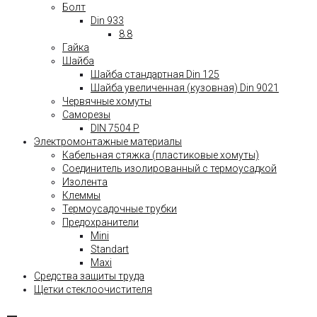
Болт
Din 933
8.8
Гайка
Шайба
Шайба стандартная Din 125
Шайба увеличенная (кузовная) Din 9021
Червячные хомуты
Саморезы
DIN 7504 P
Электромонтажные материалы
Кабельная стяжка (пластиковые хомуты)
Соединитель изолированный с термоусадкой
Изолента
Клеммы
Термоусадочные трубки
Предохранители
Mini
Standart
Maxi
Средства защиты труда
Щетки стеклоочистителя