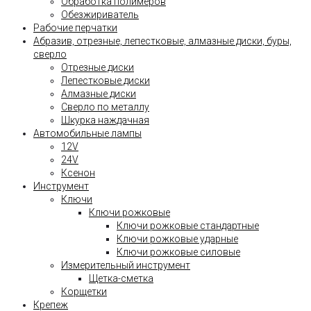
Обработка полимеров
Обезжириватель
Рабочие перчатки
Абразив, отрезные, лепестковые, алмазные диски, буры,
сверло
Отрезные диски
Лепестковые диски
Алмазные диски
Сверло по металлу
Шкурка наждачная
Автомобильные лампы
12V
24V
Ксенон
Инструмент
Ключи
Ключи рожковые
Ключи рожковые стандартные
Ключи рожковые ударные
Ключи рожковые силовые
Измерительный инструмент
Щетка-сметка
Корщетки
Крепеж